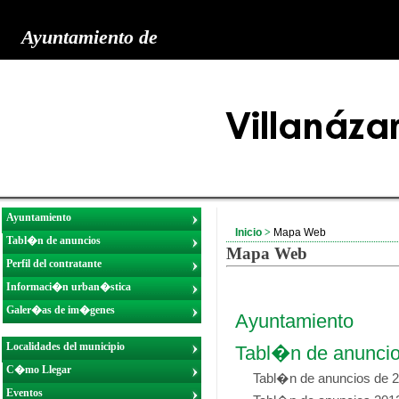
Ayuntamiento de
Ayuntamiento
Inicio
>
Mapa Web
Tabl�n de anuncios
Mapa Web
Perfil del contratante
Informaci�n urban�stica
Galer�as de im�genes
Ayuntamiento
Localidades del municipio
Tabl�n de anunci
C�mo Llegar
Tabl�n de anuncios de 
Eventos