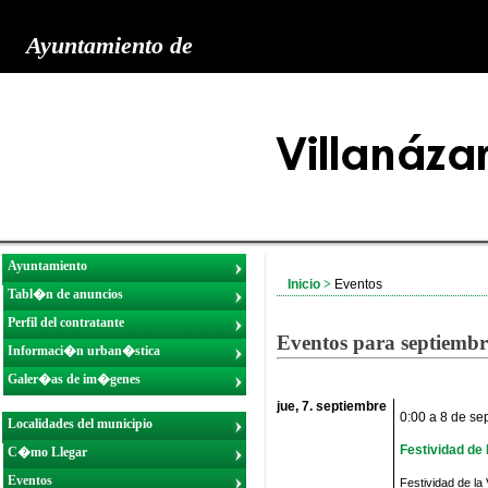
Ayuntamiento de
Ayuntamiento
Inicio
>
Eventos
Tabl�n de anuncios
Perfil del contratante
Eventos para septiemb
Informaci�n urban�stica
Galer�as de im�genes
jue, 7. septiembre
0:00 a 8 de se
Localidades del municipio
Festividad de 
C�mo Llegar
Eventos
Festividad de la